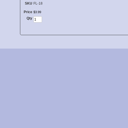
SKU
FL-18
Price
$
3
.
99
Qty