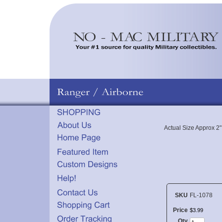
Actual Size Approx 2" 
SKU
FL-1078
Price
$
3
.
99
Qty