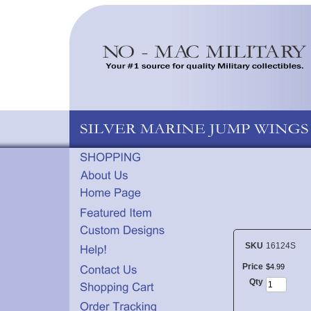
SKU
16124S
Price
$
4
.
99
Qty