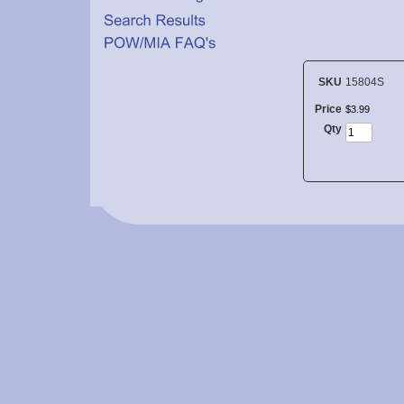
SKU
15804S
Price
$
3
.
99
Qty