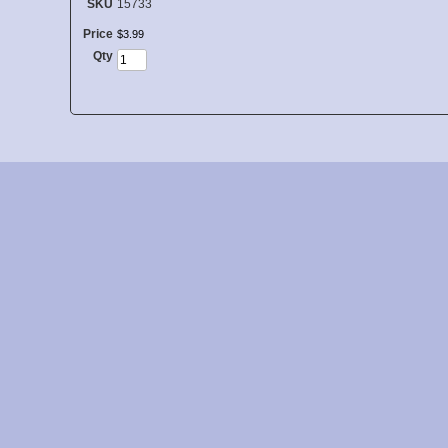
SKU
15733
Price
$
3
.
99
Qty