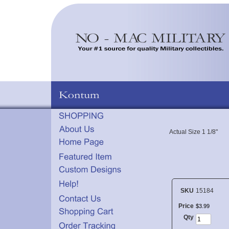
Actual Size 1 1/8"
SKU
15184
Price
$
3
.
99
Qty