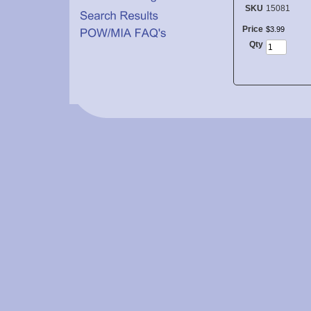
SKU
15081
Price
$
3
.
99
Qty