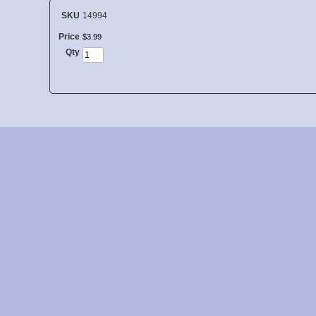
SKU
14994
Price
$
3
.
99
Qty