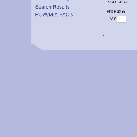
SKU
14947
Price
$
3
.
99
Qty