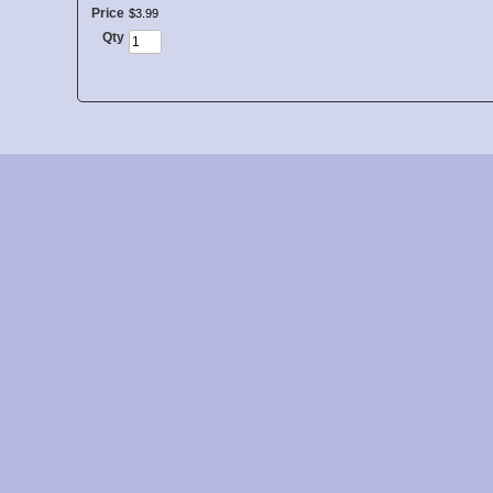
Price
$
3
.
99
Qty