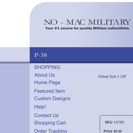
Actual Size 1 1/8"
SKU
14780
Price
$
3
.
99