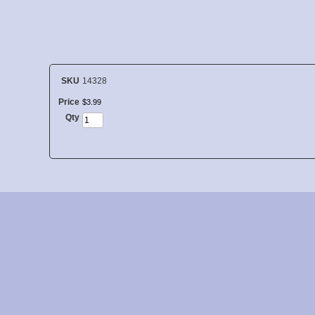
SKU
14328
Price
$
3
.
99
Qty