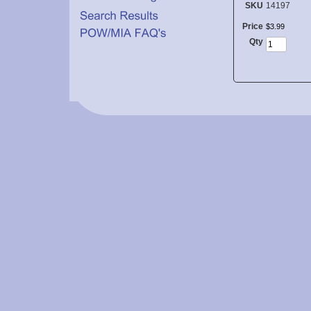
SKU
14197
Price
$
3
.
99
Qty