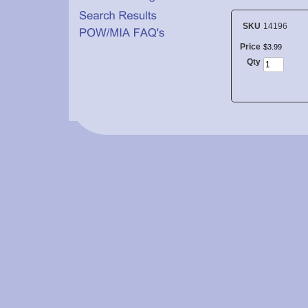
SKU
14196
Price
$
3
.
99
Qty